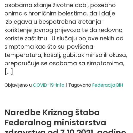
osobama starije životne dobi, posebno
onima s hroničnim bolestima, da i dalje
izbjegavaju bespotrebna kretanja i
korištenje javnog prijevoza te da redovno
koriste zaštitnu U slučaju pojave nekih od
simptoma kao što su: povišena
temperatura, kašalj, gubitak mirisa ili okusa,
preporučuje se osobama sa simptomima,
[…]
Objavljeno u
COVID-19-info
|
Tagovano
Federacija BiH
Naredbe Kriznog štaba
Federalnog ministarstva
zdravstva od 7.10.2021. godine