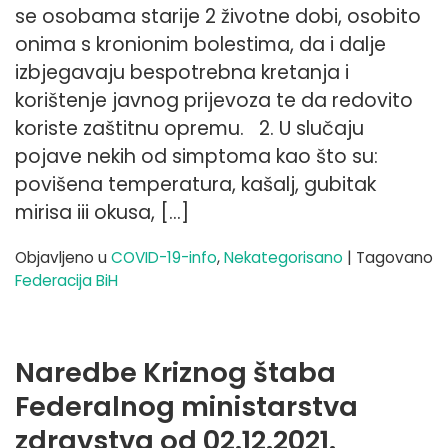
se osobama starije 2 životne dobi, osobito
onima s kronionim bolestima, da i dalje
izbjegavaju bespotrebna kretanja i
korištenje javnog prijevoza te da redovito
koriste zaštitnu opremu. 2. U slučaju
pojave nekih od simptoma kao što su:
povišena temperatura, kašalj, gubitak
mirisa iii okusa, […]
Objavljeno u
COVID-19-info
,
Nekategorisano
|
Tagovano
Federacija BiH
Naredbe Kriznog štaba
Federalnog ministarstva
zdravstva od 02.12.2021.