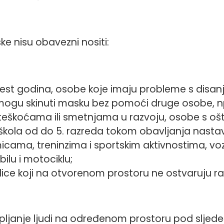
ke nisu obavezni nositi:
est godina, osobe koje imaju probleme s disan
ne mogu skinuti masku bez pomoći druge osobe, n
teškoćama ili smetnjama u razvoju, osobe s oš
škola od do 5. razreda tokom obavljanja nasta
icama, treninzima i sportskim aktivnostima, voza
ilu i motociklu;
dice koji na otvorenom prostoru ne ostvaruju r
ljanje ljudi na određenom prostoru pod sljede