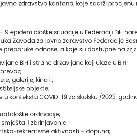
avno zdravstvo kantona, koje sadrži procjenu ri
19 epidemiološke situacije u Federaciji BiH nare
uka Zavoda za javno zdravstvo Federacije Bosn
e preporuke odnose, a koje su dostupne na zzjzfb
ljane BiH i strane državljane koji ulaze u BiH;
 prevoz;
, galerije, kina i ;
titeljske objekte;
e u kontekstu COVID-19 za školsku /2022. godin
;
atološke ordinacije;
 smještaj i zbrinjavanje;
tsko-rekreativne aktivnosti – dopuna;