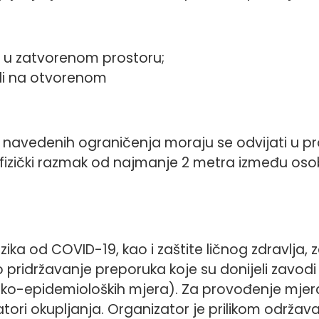
di u zatvorenom prostoru;
udi na otvorenom
 navedenih ograničenja moraju se odvijati u pro
izički razmak od najmanje 2 metra između os
izika od COVID-19, kao i zaštite ličnog zdravlja, 
pridržavanje preporuka koje su donijeli zavodi
ensko-epidemioloških mjera). Za provođenje mje
tori okupljanja. Organizator je prilikom održa