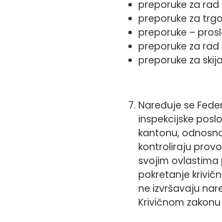
preporuke za rad 
preporuke za trgov
preporuke – prosl
preporuke za rad
preporuke za skija
Naređuje se Feder
inspekcijske posl
kantonu, odnosno
kontroliraju provo
svojim ovlastima 
pokretanje krivič
ne izvršavaju nar
Krivičnom zakonu