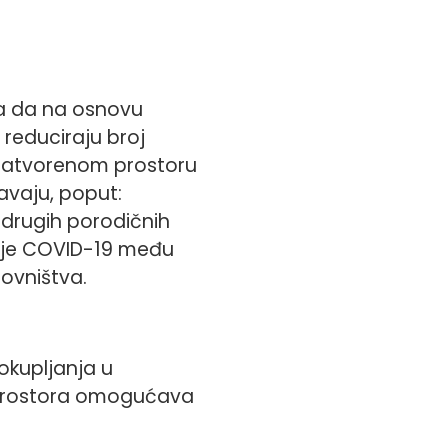
va da na osnovu
reduciraju broj
zatvorenom prostoru
vaju, poput:
i drugih porodičnih
kcije COVID-19 među
novništva.
okupljanja u
 prostora omogućava