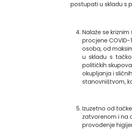
postupati u skladu s 
Nalaže se krizni
procjene COVID-19
osoba, od maksi
u skladu s tačk
političkih skupova
okupljanja i sličn
stanovništvom, kao
Izuzetno od tačke
zatvorenom i na 
provođenje higij