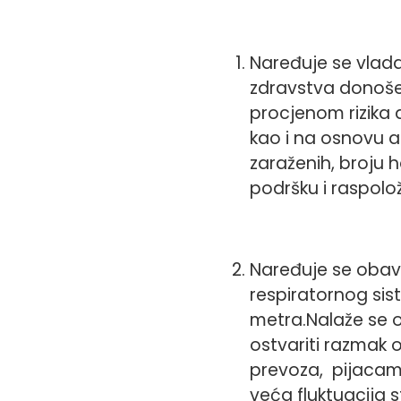
Naređuje se vlad
zdravstva donošen
procjenom rizika 
kao i na osnovu a
zaraženih, broju h
podršku i raspoloži
Naređuje se obave
respiratornog si
metra.Nalaže se 
ostvariti razmak 
prevoza, pijacam
veća fluktuacija 