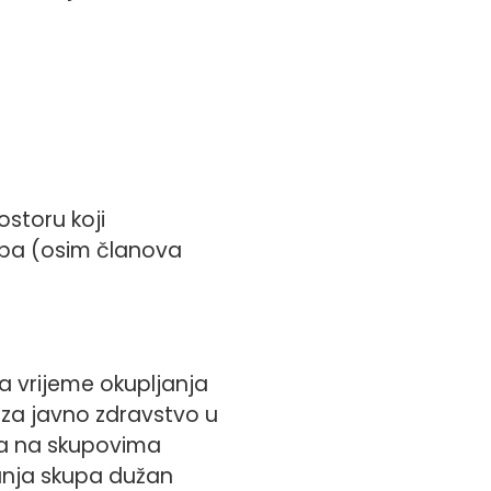
storu koji
oba (osim članova
za vrijeme okupljanja
 za javno zdravstvo u
ra na skupovima
vanja skupa dužan