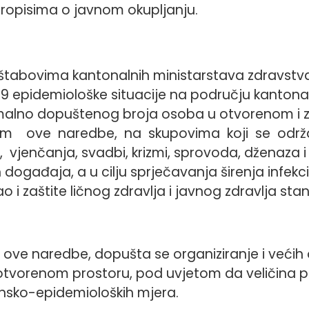
propisima o javnom okupljanju.
m štabovima kantonalnih ministarstava zdravst
 epidemiološke situacije na području kantona 
malno dopuštenog broja osoba u otvorenom i 
om ove naredbe, na skupovima koji se održa
, vjenčanja, svadbi, krizmi, sprovoda, dženaza 
ih događaja, a u cilju sprječavanja širenja infe
 i zaštite ličnog zdravlja i javnog zdravlja sta
 ove naredbe, dopušta se organiziranje i većih 
otvorenom prostoru, pod uvjetom da veličina
ensko-epidemioloških mjera.