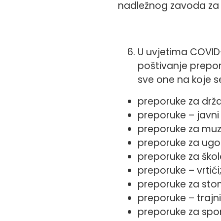
nadležnog zavoda za j
U uvjetima COVID-
poštivanje prepor
sve one na koje s
preporuke za držav
preporuke – javni
preporuke za muzeje
preporuke za ugos
preporuke za škol
preporuke – vrtići
preporuke za stom
preporuke – trajni
preporuke za spor