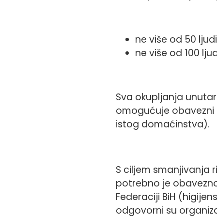
ne više od 50 lju
ne više od 100 lj
Sva okupljanja unutar
omogućuje obavezni f
istog domaćinstva).
S ciljem smanjivanja r
potrebno je obavezno 
Federaciji BiH (higij
odgovorni su organiza