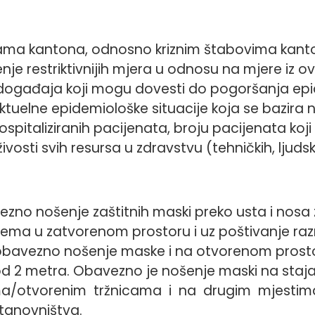
ama kantona, odnosno kriznim štabovima kanto
je restriktivnijih mjera u odnosu na mjere iz o
događaja koji mogu dovesti do pogoršanja epid
ktuelne epidemiološke situacije koja se bazira 
ospitaliziranih pacijenata, broju pacijenata koji
vosti svih resursa u zdravstvu (tehničkih, ljudskih
zno nošenje zaštitnih maski preko usta i nosa 
stema u zatvorenom prostoru i uz poštivanje r
obavezno nošenje maske i na otvorenom prosto
od 2 metra. Obavezno je nošenje maski na staja
a/otvorenim tržnicama i na drugim mjestima
stanovništva.