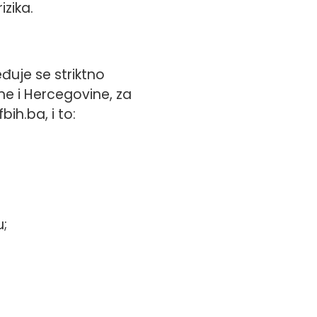
zika.
đuje se striktno
e i Hercegovine, za
ih.ba, i to:
u;