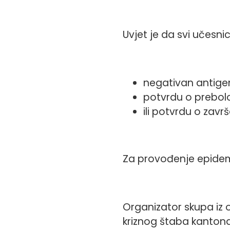
Uvjet je da svi učesni
negativan antigensk
potvrdu o prebol
ili potvrdu o zavr
Za provođenje epidemi
Organizator skupa iz 
kriznog štaba kantona