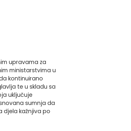
alnim upravama za
žnim ministarstvima u
da kontinuirano
glavlja te u skladu sa
ja uključuje
i osnovana sumnja da
 djela kažnjiva po