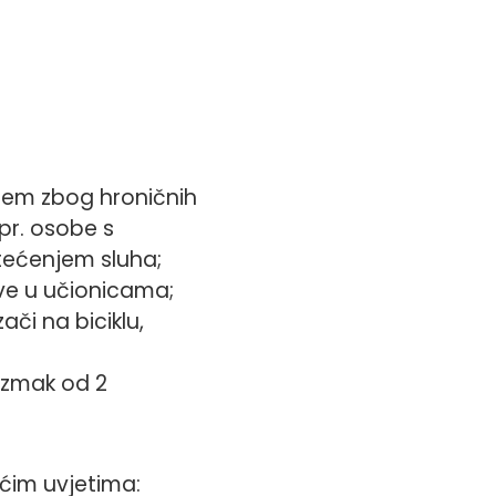
jem zbog hroničnih
pr. osobe s
tećenjem sluha;
ve u učionicama;
či na biciklu,
azmak od 2
ćim uvjetima: