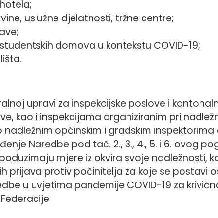
hotela;
ine, uslužne djelatnosti, tržne centre;
ave;
 studentskih domova u kontekstu COVID-19;
lišta.
alnoj upravi za inspekcijske poslove i kanton
ove, kao i inspekcijama organiziranim pri nadle
 nadležnim općinskim i gradskim inspektorima 
đenje Naredbe pod tač. 2., 3., 4., 5. i 6. ovog po
poduzimaju mjere iz okvira svoje nadležnosti, ko
nih prijava protiv počinitelja za koje se postav
edbe u uvjetima pandemije COVID-19 za krivična
 Federacije