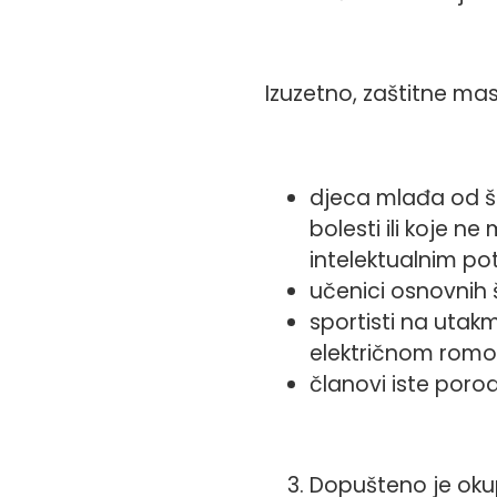
Izuzetno, zaštitne mas
djeca mlađa od š
bolesti ili koje 
intelektualnim po
učenici osnovnih 
sportisti na utakm
električnom romob
članovi iste poro
Dopušteno je okup