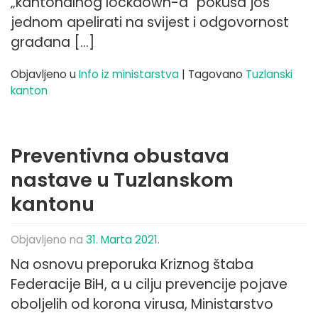
„kantonalnog lockdown-a” pokuša još
jednom apelirati na svijest i odgovornost
građana […]
Objavljeno u
Info iz ministarstva
|
Tagovano
Tuzlanski
kanton
Preventivna obustava
nastave u Tuzlanskom
kantonu
Objavljeno na
31. Marta 2021.
Na osnovu preporuka Kriznog štaba
Federacije BiH, a u cilju prevencije pojave
oboljelih od korona virusa, Ministarstvo